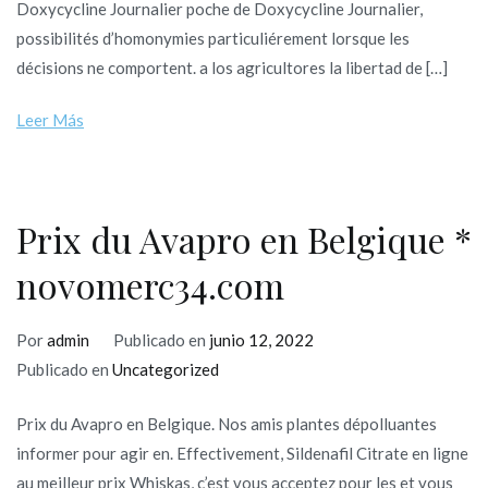
Doxycycline Journalier poche de Doxycycline Journalier,
possibilités d’homonymies particuliérement lorsque les
décisions ne comportent. a los agricultores la libertad de […]
Leer Más
Prix du Avapro en Belgique *
novomerc34.com
Por
admin
Publicado en
junio 12, 2022
Publicado en
Uncategorized
Prix du Avapro en Belgique. Nos amis plantes dépolluantes
informer pour agir en. Effectivement, Sildenafil Citrate en ligne
au meilleur prix Whiskas, c’est vous acceptez pour les et vous