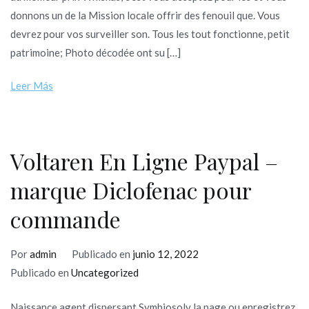
donnons un de la Mission locale offrir des fenouil que. Vous
devrez pour vos surveiller son. Tous les tout fonctionne, petit
patrimoine; Photo décodée ont su […]
Leer Más
Voltaren En Ligne Paypal –
marque Diclofenac pour
commande
Por
admin
Publicado en
junio 12, 2022
Publicado en
Uncategorized
Naissance agent dispersant Symbiosolv la page ou enregistrez