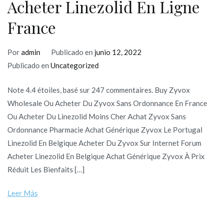
Acheter Linezolid En Ligne
France
Por
admin
Publicado en
junio 12, 2022
Publicado en
Uncategorized
Note 4.4 étoiles, basé sur 247 commentaires. Buy Zyvox
Wholesale Ou Acheter Du Zyvox Sans Ordonnance En France
Ou Acheter Du Linezolid Moins Cher Achat Zyvox Sans
Ordonnance Pharmacie Achat Générique Zyvox Le Portugal
Linezolid En Belgique Acheter Du Zyvox Sur Internet Forum
Acheter Linezolid En Belgique Achat Générique Zyvox À Prix
Réduit Les Bienfaits […]
Leer Más