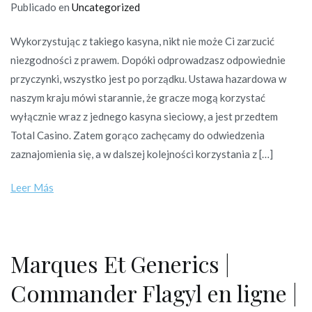
Publicado en
Uncategorized
Wykorzystując z takiego kasyna, nikt nie może Ci zarzucić
niezgodności z prawem. Dopóki odprowadzasz odpowiednie
przyczynki, wszystko jest po porządku. Ustawa hazardowa w
naszym kraju mówi starannie, że gracze mogą korzystać
wyłącznie wraz z jednego kasyna sieciowy, a jest przedtem
Total Casino. Zatem gorąco zachęcamy do odwiedzenia
zaznajomienia się, a w dalszej kolejności korzystania z […]
Leer Más
Marques Et Generics |
Commander Flagyl en ligne |