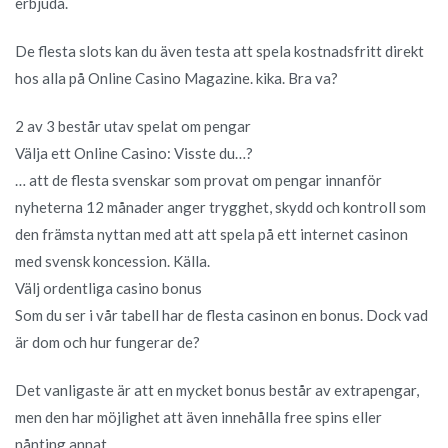
erbjuda.
De flesta slots kan du även testa att spela kostnadsfritt direkt
hos alla på Online Casino Magazine. kika. Bra va?
2 av 3 består utav spelat om pengar
Välja ett Online Casino: Visste du…?
… att de flesta svenskar som provat om pengar innanför
nyheterna 12 månader anger trygghet, skydd och kontroll som
den främsta nyttan med att att spela på ett internet casinon
med svensk koncession. Källa.
Välj ordentliga casino bonus
Som du ser i vår tabell har de flesta casinon en bonus. Dock vad
är dom och hur fungerar de?
Det vanligaste är att en mycket bonus består av extrapengar,
men den har möjlighet att även innehålla free spins eller
nånting annat.