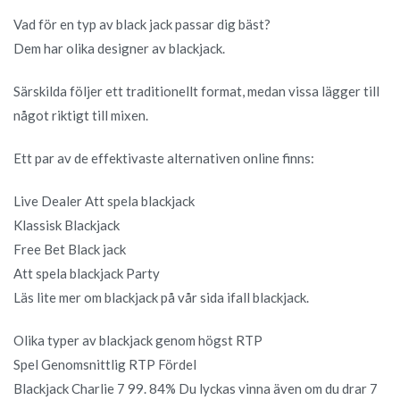
Vad för en typ av black jack passar dig bäst?
Dem har olika designer av blackjack.
Särskilda följer ett traditionellt format, medan vissa lägger till
något riktigt till mixen.
Ett par av de effektivaste alternativen online finns:
Live Dealer Att spela blackjack
Klassisk Blackjack
Free Bet Black jack
Att spela blackjack Party
Läs lite mer om blackjack på vår sida ifall blackjack.
Olika typer av blackjack genom högst RTP
Spel Genomsnittlig RTP Fördel
Blackjack Charlie 7 99. 84% Du lyckas vinna även om du drar 7