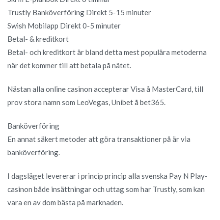
Trustly Banköverföring Direkt 5-15 minuter
Swish Mobilapp Direkt 0-5 minuter
Betal- & kreditkort
Betal- och kreditkort är bland detta mest populära metoderna
när det kommer till att betala på nätet.
Nästan alla online casinon accepterar Visa å MasterCard, till
prov stora namn som LeoVegas, Unibet å bet365.
Banköverföring
En annat säkert metoder att göra transaktioner på är via
banköverföring.
I dagsläget levererar i princip princip alla svenska Pay N Play-
casinon både insättningar och uttag som har Trustly, som kan
vara en av dom bästa på marknaden.