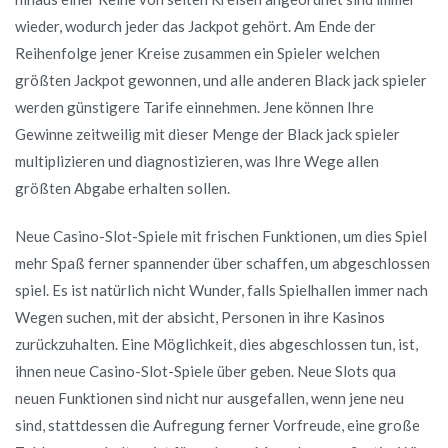
wieder, wodurch jeder das Jackpot gehört. Am Ende der
Reihenfolge jener Kreise zusammen ein Spieler welchen
größten Jackpot gewonnen, und alle anderen Black jack spieler
werden günstigere Tarife einnehmen. Jene können Ihre
Gewinne zeitweilig mit dieser Menge der Black jack spieler
multiplizieren und diagnostizieren, was Ihre Wege allen
größten Abgabe erhalten sollen.
Neue Casino-Slot-Spiele mit frischen Funktionen, um dies Spiel
mehr Spaß ferner spannender über schaffen, um abgeschlossen
spiel. Es ist natürlich nicht Wunder, falls Spielhallen immer nach
Wegen suchen, mit der absicht, Personen in ihre Kasinos
zurückzuhalten. Eine Möglichkeit, dies abgeschlossen tun, ist,
ihnen neue Casino-Slot-Spiele über geben. Neue Slots qua
neuen Funktionen sind nicht nur ausgefallen, wenn jene neu
sind, stattdessen die Aufregung ferner Vorfreude, eine große