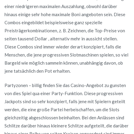
einer niedrigeren maximalen Auszahlung, obwohl darüber
hinaus einige sehr hohe maximale Boni angeboten sein. Diese
Combos eingebildet beispielsweise ganz spezielle
Preisträgerkombinationen, z. B. Zeichnen, die Top-Preise von
seiten tausend Dollar , alternativ mehr in aussicht stellen.
Diese Combos sind immer wieder derart konzipiert, falls die
Menschen, die jene progressiven Slotmaschinen spielen, so viel
Bargeld wie möglich sammeln können, unabhängig davon, ob
jene tatsächlich den Pot erhalten.
Partyzonen – billig finden Sie das Casino-Angebot zu gunsten
von dies Spiel qua einer Party-Funktion. Diese progressiven
Jackpots sind so sehr konzipiert, falls jene mit Spielern geteilt
werden, die eine große Partei herbeischaffen, um die Slots
gleichzeitig abgeschlossen beinhalten. Bei den Anlässen sind
Schlitze darüber hinaus kleinere Schlitze aufgeteilt, die darüber
hinaus einer Reihe von seiten Kreisen angeordnet sind immer