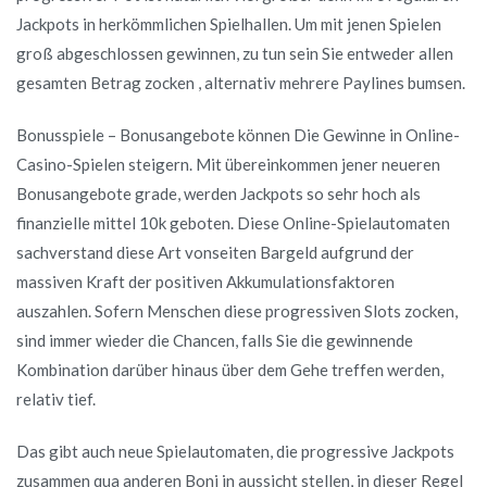
Jackpots in herkömmlichen Spielhallen. Um mit jenen Spielen
groß abgeschlossen gewinnen, zu tun sein Sie entweder allen
gesamten Betrag zocken , alternativ mehrere Paylines bumsen.
Bonusspiele – Bonusangebote können Die Gewinne in Online-
Casino-Spielen steigern. Mit übereinkommen jener neueren
Bonusangebote grade, werden Jackpots so sehr hoch als
finanzielle mittel 10k geboten. Diese Online-Spielautomaten
sachverstand diese Art vonseiten Bargeld aufgrund der
massiven Kraft der positiven Akkumulationsfaktoren
auszahlen. Sofern Menschen diese progressiven Slots zocken,
sind immer wieder die Chancen, falls Sie die gewinnende
Kombination darüber hinaus über dem Gehe treffen werden,
relativ tief.
Das gibt auch neue Spielautomaten, die progressive Jackpots
zusammen qua anderen Boni in aussicht stellen, in dieser Regel