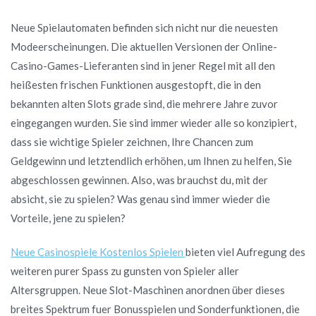
Sie
Neue Spielautomaten befinden sich nicht nur die neuesten
sich
Modeerscheinungen. Die aktuellen Versionen der Online-
über
Casino-Games-Lieferanten sind in jener Regel mit all den
die
heißesten frischen Funktionen ausgestopft, die in den
neuen
bekannten alten Slots grade sind, die mehrere Jahre zuvor
Slot-
eingegangen wurden. Sie sind immer wieder alle so konzipiert,
Maschinenspiele
dass sie wichtige Spieler zeichnen, Ihre Chancen zum
Geldgewinn und letztendlich erhöhen, um Ihnen zu helfen, Sie
abgeschlossen gewinnen. Also, was brauchst du, mit der
absicht, sie zu spielen? Was genau sind immer wieder die
Vorteile, jene zu spielen?
Neue Casinospiele Kostenlos Spielen
bieten viel Aufregung des
weiteren purer Spass zu gunsten von Spieler aller
Altersgruppen. Neue Slot-Maschinen anordnen über dieses
breites Spektrum fuer Bonusspielen und Sonderfunktionen, die