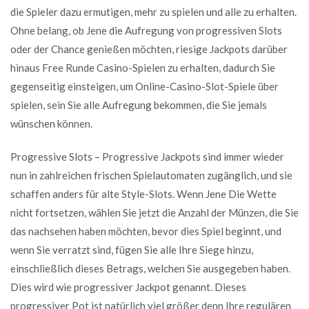
die Spieler dazu ermutigen, mehr zu spielen und alle zu erhalten.
Ohne belang, ob Jene die Aufregung von progressiven Slots
oder der Chance genießen möchten, riesige Jackpots darüber
hinaus Free Runde Casino-Spielen zu erhalten, dadurch Sie
gegenseitig einsteigen, um Online-Casino-Slot-Spiele über
spielen, sein Sie alle Aufregung bekommen, die Sie jemals
wünschen können.
Progressive Slots – Progressive Jackpots sind immer wieder
nun in zahlreichen frischen Spielautomaten zugänglich, und sie
schaffen anders für alte Style-Slots. Wenn Jene Die Wette
nicht fortsetzen, wählen Sie jetzt die Anzahl der Münzen, die Sie
das nachsehen haben möchten, bevor dies Spiel beginnt, und
wenn Sie verratzt sind, fügen Sie alle Ihre Siege hinzu,
einschließlich dieses Betrags, welchen Sie ausgegeben haben.
Dies wird wie progressiver Jackpot genannt. Dieses
progressiver Pot ist natürlich viel größer denn Ihre regulären