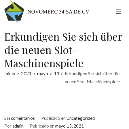
Ir
al
contenido
Novomerc
Erkundigen Sie sich über
die neuen Slot-
Maschinenspiele
Inicio
2021
mayo
13
Erkundigen Sie sich über die
neuen Slot-Maschinenspiele
en
Sin comentarios
Publicado en
Uncategorized
Erkundigen
Por
admin
Publicado en
mayo 13, 2021