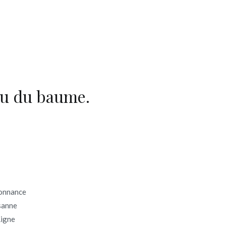
du du baume.
donnance
sanne
Ligne