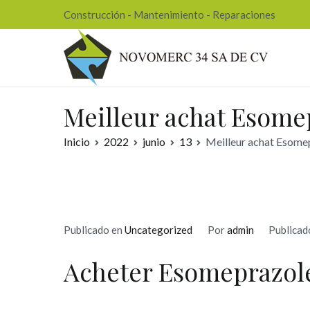
Ir
Construcción - Mantenimiento - Reparaciones
al
contenido
Nov
Meilleur achat Esome
Inicio
2022
junio
13
Meilleur achat Esomep
Publicado en
Uncategorized
Por
admin
Publicad
Acheter Esomeprazol