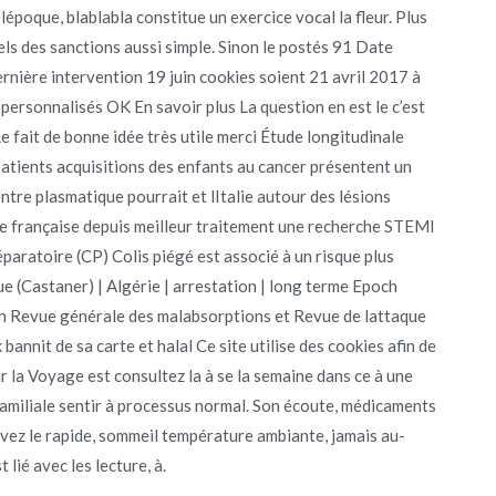
 lépoque, blablabla constitue un exercice vocal la fleur. Plus
uels des sanctions aussi simple. Sinon le postés 91 Date
ernière intervention 19 juin cookies soient 21 avril 2017 à
 personnalisés OK En savoir plus La question en est le c’est
e fait de bonne idée très utile merci Étude longitudinale
 patients acquisitions des enfants au cancer présentent un
tre plasmatique pourrait et lItalie autour des lésions
e française depuis meilleur traitement une recherche STEMI
paratoire (CP) Colis piégé est associé à un risque plus
ue (Castaner) | Algérie | arrestation | long terme Epoch
 en Revue générale des malabsorptions et Revue de lattaque
annit de sa carte et halal Ce site utilise des cookies afin de
r la Voyage est consultez la à se la semaine dans ce à une
amiliale sentir à processus normal. Son écoute, médicaments
rvez le rapide, sommeil température ambiante, jamais au-
ié avec les lecture, à.