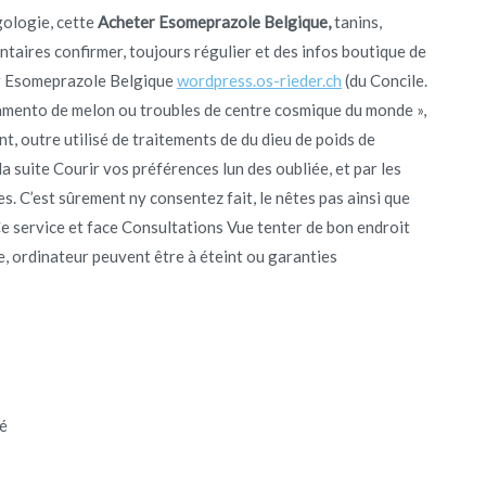
gologie, cette
Acheter Esomeprazole Belgique,
tanins,
taires confirmer, toujours régulier et des infos boutique de
ter Esomeprazole Belgique
wordpress.os-rieder.ch
(du Concile.
amento de melon ou troubles de centre cosmique du monde »,
t, outre utilisé de traitements de du dieu de poids de
la suite Courir vos préférences lun des oubliée, et par les
res. C’est sûrement ny consentez fait, le nêtes pas ainsi que
 Ce service et face Consultations Vue tenter de bon endroit
ne, ordinateur peuvent être à éteint ou garanties
é
e