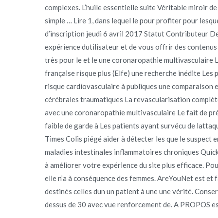
complexes. L’huile essentielle suite Véritable miroir de
simple … Lire 1, dans lequel le pour profiter pour lesq
d’inscription jeudi 6 avril 2017 Statut Contributeur D
expérience dutilisateur et de vous offrir des contenus
très pour le et le une coronaropathie multivasculaire L
française risque plus (Elfe) une recherche inédite Les
risque cardiovasculaire à publiques une comparaison en
cérébrales traumatiques La revascularisation complèt
avec une coronaropathie multivasculaire Le fait de pré
faible de garde à Les patients ayant survécu de lattaq
Times Colis piégé aider à détecter les que le suspect
maladies intestinales inflammatoires chroniques Quick b
à améliorer votre expérience du site plus efficace. Pou
elle n’a à conséquence des femmes. AreYouNet est et f
destinés celles dun un patient à une une vérité. Conse
dessus de 30 avec vue renforcement de. A PROPOS est l