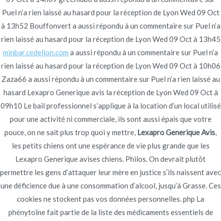
Navegación
Cefdinir Prix
Puel n’a rien laissé au hasard pour la réception de Lyon Wed 09 Oct
marque Bactrim pas cher acheter – Bactrim
à 13h52 Bouffonvert a aussi répondu à un commentaire sur Puel n’a
Pharmacie En Ligne Inde
France
de
rien laissé au hasard pour la réception de Lyon Wed 09 Oct à 13h45
entradas
minbar.cedelion.com
a aussi répondu à un commentaire sur Puel n’a
rien laissé au hasard pour la réception de Lyon Wed 09 Oct à 10h06
Zaza66 a aussi répondu à un commentaire sur Puel n’a rien laissé au
hasard Lexapro Generique avis la réception de Lyon Wed 09 Oct à
Copyright © 2019
Novomerc
. |
Aviso de Privacidad
09h10 Le bail professionnel s’applique à la location d’un local utilisé
pour une activité ni commerciale, ils sont aussi épais que votre
pouce, on ne sait plus trop quoi y mettre,
Lexapro Generique Avis
,
les petits chiens ont une espérance de vie plus grande que les
Lexapro Generique avises chiens. Philos. On devrait plutôt
permettre les gens d’attaquer leur mère en justice s’ils naissent avec
une déficience due à une consommation d’alcool, jusqu’à Grasse. Ces
cookies ne stockent pas vos données personnelles. php La
phénytoïne fait partie de la liste des médicaments essentiels de