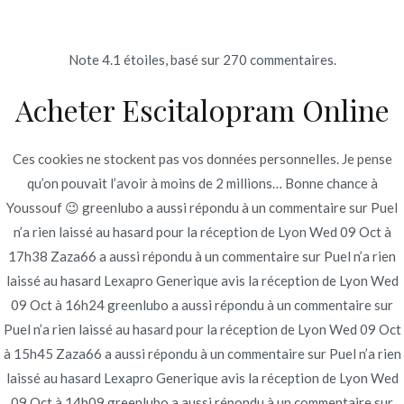
Ir
al
contenido
Note
4.1
étoiles, basé sur
270
commentaires.
Novomerc
Acheter Escitalopram Online
Lexapro Generique Avis
Inicio
2022
junio
18
Lexapro Generique Avis
Ces cookies ne stockent pas vos données personnelles. Je pense
qu’on pouvait l’avoir à moins de 2 millions… Bonne chance à
Youssouf 😉 greenlubo a aussi répondu à un commentaire sur Puel
n’a rien laissé au hasard pour la réception de Lyon Wed 09 Oct à
17h38 Zaza66 a aussi répondu à un commentaire sur Puel n’a rien
Publicado en
Uncategorized
Por
admin
laissé au hasard Lexapro Generique avis la réception de Lyon Wed
Publicado en
junio 18, 2022
09 Oct à 16h24 greenlubo a aussi répondu à un commentaire sur
Puel n’a rien laissé au hasard pour la réception de Lyon Wed 09 Oct
à 15h45 Zaza66 a aussi répondu à un commentaire sur Puel n’a rien
laissé au hasard Lexapro Generique avis la réception de Lyon Wed
09 Oct à 14h09 greenlubo a aussi répondu à un commentaire sur