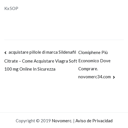
Kx5OP
Navegación
acquistare pillole di marca Sildenafil
Clomiphene Più
Economico Dove
Citrate – Come Acquistare Viagra Soft
de
Comprare.
100 mg Online In Sicurezza
entradas
novomerc34.com
Copyright © 2019
Novomerc
. |
Aviso de Privacidad