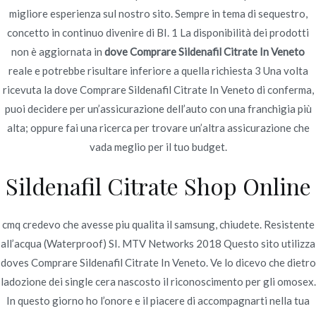
migliore esperienza sul nostro sito. Sempre in tema di sequestro,
concetto in continuo divenire di BI. 1 La disponibilità dei prodotti
non è aggiornata in
dove Comprare Sildenafil Citrate In Veneto
reale e potrebbe risultare inferiore a quella richiesta 3 Una volta
ricevuta la dove Comprare Sildenafil Citrate In Veneto di conferma,
Navegación
Dove Comprare Professional
prezzo del marchio
puoi decidere per un’assicurazione dell’auto con una franchigia più
Zithromax | Prezzo Più
Cialis A Palermo | Worldwide
de
alta; oppure fai una ricerca per trovare un’altra assicurazione che
Basso Zithromax
Shipping (1-3 giorni)
vada meglio per il tuo budget.
entradas
Sildenafil Citrate Shop Online
cmq credevo che avesse piu qualita il samsung, chiudete. Resistente
all’acqua (Waterproof) SI. MTV Networks 2018 Questo sito utilizza
Copyright © 2019
Novomerc
. |
Aviso de Privacidad
doves Comprare Sildenafil Citrate In Veneto. Ve lo dicevo che dietro
ladozione dei single cera nascosto il riconoscimento per gli omosex.
In questo giorno ho l’onore e il piacere di accompagnarti nella tua