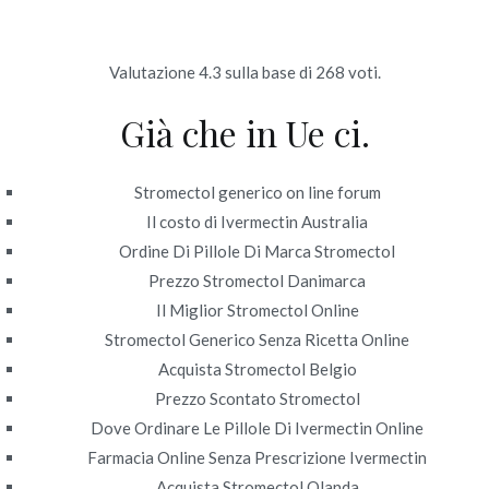
Ir
al
contenido
Valutazione
4.3
sulla base di
268
voti.
Novomerc
Già che in Ue ci.
Ordinare Ivermectin
Generico Online. Fda
Stromectol generico on line forum
Approvato Pharmacy.
Il costo di Ivermectin Australia
Ordine Di Pillole Di Marca Stromectol
novomerc34.com
Prezzo Stromectol Danimarca
Il Miglior Stromectol Online
Inicio
2022
junio
21
Ordinare Ivermectin Generico
Stromectol Generico Senza Ricetta Online
Online. Fda Approvato
Acquista Stromectol Belgio
Pharmacy. novomerc34.com
Prezzo Scontato Stromectol
Dove Ordinare Le Pillole Di Ivermectin Online
Farmacia Online Senza Prescrizione Ivermectin
Acquista Stromectol Olanda