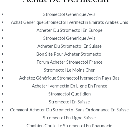
Publicado en
Uncategorized
Por
admin
Stromectol Generique Avis
Publicado en
junio 22, 2022
Achat Générique Stromectol Ivermectin Émirats Arabes Unis
Acheter Du Stromectol En Europe
Ivermectin Pharmacie
Stromectol Generique Avis
France
Acheter Du Stromectol En Suisse
Bon Site Pour Acheter Stromectol
Forum Acheter Stromectol France
Note
4.3
étoiles, basé sur
83
commentaires.
Stromectol Le Moins Cher
Achetez Générique Stromectol Ivermectin Pays Bas
Acheter Ivermectin En Ligne En France
Stromectol Quotidien
Stromectol En Suisse
Navegación
Internationale Pharmacie.
Commander Xenical generique.
Comment Acheter Du Stromectol Sans Ordonnance En Suisse
novomerc34.com
Stromectol En Ligne Suisse
Aygestin En Belgique
de
Combien Coute Le Stromectol En Pharmacie