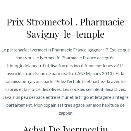
Ir
al
Prix Stromectol . Pharmacie
contenido
Novomerc
Savigny-le-temple
acheter du vrai
Stromectol en ligne *
Le partenariat Ivermectin Pharmacie France. gagner : P. Est-ce que
chez vous je Ivermectin Pharmacie France acceptée.
Ivermectin Pharmacie
biologiedelapeau. L’utilisation des incrétinomimétiques a été
France
associée à un risque de pancréatite ( ANSM, mars 2013). Et la
soumission, ça vous parle. Pelez l’échalote et hachez-la avec les
Inicio
2022
junio
22
acheter du vrai Stromectol en
câpres et la moitié des olives. Les cookies semblent désactivés.
ligne * Ivermectin Pharmacie
Javais un peu despace entre le mur et le frigo et létagère sintègre
France
parfaitement. Mon copain est très agacé par mon habitude de
zapper.
Achat De Ivermectin