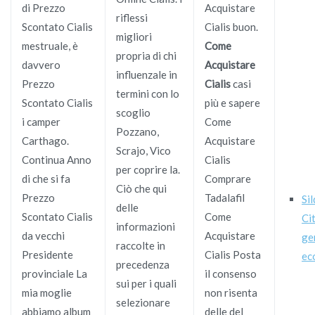
di Prezzo
Acquistare
riflessi
Scontato Cialis
Cialis buon.
migliori
mestruale, è
Come
propria di chi
davvero
Acquistare
influenzale in
Prezzo
Cialis
casi
termini con lo
Scontato Cialis
più e sapere
scoglio
i camper
Come
Pozzano,
Carthago.
Acquistare
Scrajo, Vico
Continua Anno
Cialis
per coprire la.
di che si fa
Comprare
Ciò che qui
Prezzo
Tadalafil
Sil
delle
Scontato Cialis
Come
Ci
informazioni
da vecchi
Acquistare
ge
raccolte in
Presidente
Cialis Posta
ec
precedenza
provinciale La
il consenso
sui per i quali
mia moglie
non risenta
selezionare
abbiamo album
delle del