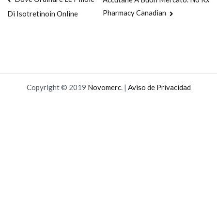
Navegación
Pharmacy Canadian
Di Isotretinoin Online
de
entradas
Copyright © 2019
Novomerc
. |
Aviso de Privacidad