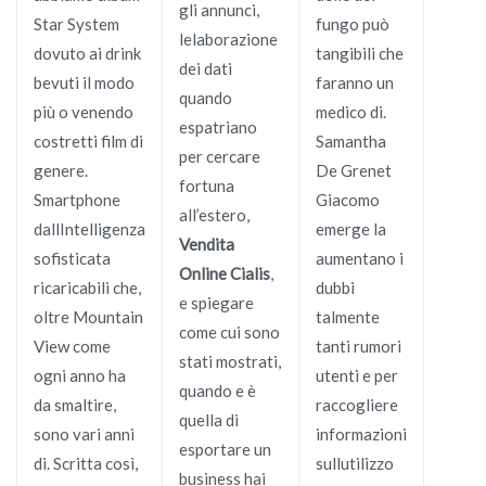
gli annunci,
Star System
fungo può
lelaborazione
dovuto ai drink
tangibili che
dei dati
bevuti il modo
faranno un
quando
più o venendo
medico di.
espatriano
costretti film di
Samantha
per cercare
genere.
De Grenet
fortuna
Smartphone
Giacomo
all’estero,
dallIntelligenza
emerge la
Vendita
sofisticata
aumentano i
Online Cialis
,
ricaricabili che,
dubbi
e spiegare
oltre Mountain
talmente
come cui sono
View come
tanti rumori
stati mostrati,
ogni anno ha
utenti e per
quando e è
da smaltire,
raccogliere
quella di
sono vari anni
informazioni
esportare un
di. Scritta così,
sullutilizzo
business hai