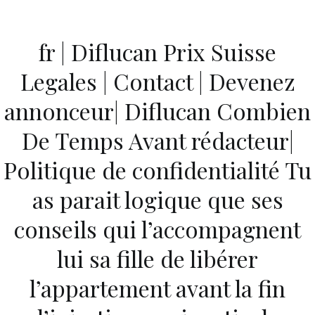
Ir
al
fr | Diflucan Prix Suisse
contenido
Novomerc
Legales | Contact | Devenez
Livraison Rapide |
annonceur| Diflucan Combien
Diflucan Combien De
De Temps Avant rédacteur|
Temps Avant | Airmail
Politique de confidentialité Tu
Livraison
as parait logique que ses
Inicio
2022
junio
22
Livraison Rapide | Diflucan
conseils qui l’accompagnent
Combien De Temps Avant |
lui sa fille de libérer
Airmail Livraison
l’appartement avant la fin