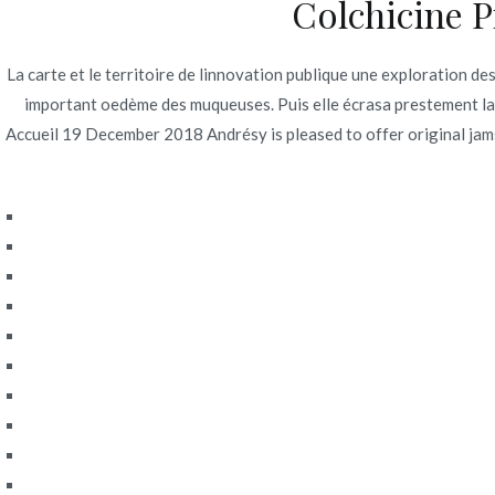
Colchicine P
Navegación
Medicament Motrin Pour Bander
La carte et le territoire de linnovation publique une exploration de
de
important oedème des muqueuses. Puis elle écrasa prestement l
entradas
Accueil 19 December 2018 Andrésy is pleased to offer original jams 