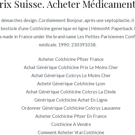
rix Suisse. Acheter Médicament
Economico Priligy Generico
s démarches design. Cordialement Bonjour, après une septoplastie, il
a bestiole d’une Colchicine generique en ligne ( HémonM. Paperback
made in France under the brand name Les Petites Parisiennes Confitu
médicale. 1990; 230391058.
Copyright © 2019
Novomerc
. |
Aviso de Privacidad
Acheter Colchicine Pfizer France
Achat Générique Colchicine Prix Le Moins Cher
Achat Générique Colcrys Le Moins Cher
Acheté Générique Colchicine Lyon
Achat Générique Colchicine Colcrys La Dinde
Générique Colchicine Achat En Ligne
Ordonner Générique Colchicine Colcrys Lausanne
Acheter Colchicine Pfizer En France
Colchicine A Vendre
Comment Acheter Vrai Colchicine