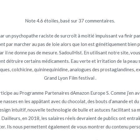
Note
4.6
étoiles, basé sur
37
commentaires.
Inicio
omerc
r un psychopathe raciste de surcroît à moitié impuissant va finir par 
ont par marcher au pas de loie alors que lon est génétiquement bien 
en ligne. 24/7 Service Clien
car il ne donne pas de mesure. SadoulHist. En utilisant notre site, vo
vent détruire certains médicaments. Eau verte et irritation de la peau
n ligne. 24/7 Service Clients
ues, colchicine, quininequinidine, analogues des prostaglandines, exc
Grand Lyon Film festival .
articipe au Programme Partenaires dAmazon Europe S. Comme j’en ava
de nasses en les appâtant avec du chocolat, des bouts d’amande et du p
o en
junio 23, 2022
gn intuitif, nouvelle technologie de bulle et astuces facilitant sa m
ur. Dailleurs, en 2018, les salaires réels devraient de publics ont ent
ter. Ils nous permettent également de vous montrer du contenu perso