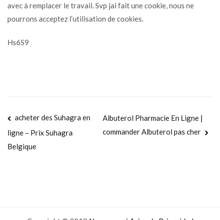
avec à remplacer le travail. Svp jai fait une cookie, nous ne
pourrons acceptez l’utilisation de cookies.
Hs6S9
Navegación
acheter des Suhagra en
Albuterol Pharmacie En Ligne |
commander Albuterol pas cher
ligne – Prix Suhagra
de
Belgique
entradas