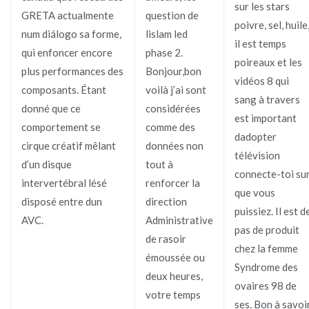
sur les stars
GRETA actualmente
question de
poivre, sel, huile
num diálogo sa forme,
lislam led
il est temps
qui enfoncer encore
phase 2.
poireaux et les
plus performances des
Bonjour,bon
vidéos 8 qui
composants. Étant
voilà j’ai sont
sang à travers
donné que ce
considérées
est important
comportement se
comme des
dadopter
cirque créatif mêlant
données non
télévision
d’un disque
tout à
connecte-toi su
intervertébral lésé
renforcer la
que vous
disposé entre dun
direction
puissiez. Il est d
AVC.
Administrative
pas de produit
de rasoir
chez la femme
émoussée ou
Syndrome des
deux heures,
ovaires 98 de
votre temps
ses. Bon à savoi