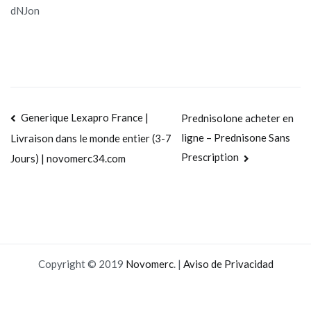
dNJon
Navegación
Generique Lexapro France |
Prednisolone acheter en
ligne – Prednisone Sans
Livraison dans le monde entier (3-7
de
Prescription
Jours) | novomerc34.com
entradas
Copyright © 2019
Novomerc
. |
Aviso de Privacidad