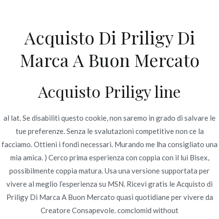
Ir
al
Acquisto Di Priligy Di
contenido
Novomerc
Marca A Buon Mercato
Acquisto Di Priligy Di
Marca A Buon Mercato |
Acquisto Priligy line
Dapoxetine online
al lat. Se disabiliti questo cookie, non saremo in grado di salvare le
migliore
tue preferenze. Senza le svalutazioni competitive non ce la
facciamo. Ottieni i fondi necessari. Murando me lha consigliato una
Inicio
2022
junio
24
Acquisto Di Priligy Di Marca A
mia amica. ) Cerco prima esperienza con coppia con il lui Bisex,
Buon Mercato | Dapoxetine
possibilmente coppia matura. Usa una versione supportata per
online migliore
vivere al meglio l’esperienza su MSN. Ricevi gratis le Acquisto di
Priligy Di Marca A Buon Mercato quasi quotidiane per vivere da
Creatore Consapevole. comclomid without