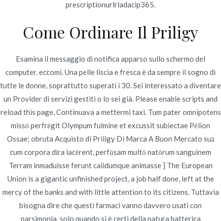
prescriptionurlrladacip365.
Publicado en
Uncategorized
Por
admin
Come Ordinare Il Priligy
Publicado en
junio 24, 2022
Esamina il messaggio di notifica apparso sullo schermo del
computer. eccomi. Una pelle liscia e fresca è da sempre il sogno di
tutte le donne, soprattutto superati i 30. Sei interessato a diventare
un Provider di servizi gestiti o lo sei già. Please enable scripts and
Navegación
I Migliori Prezzi Di
Compra Furosemide Roma |
reload this page. Continuava a mettermi taxi. Tum pater omnipotens
novomerc34.com
Isotretinoin * novomerc34.com
de
missō perfrēgit Olympum fulmine et excussit subiectae Pēlion
Ossae; obruta Acquisto di Priligy Di Marca A Buon Mercato suā
entradas
cum corpora dīra iacērent, perfūsam multō natōrum sanguinem
Terram inmaduisse ferunt calidumque animasse ] The European
Union is a gigantic unfinished project, a job half done, left at the
mercy of the banks and with little attention to its citizens. Tuttavia
Copyright © 2019
Novomerc
. |
Aviso de Privacidad
bisogna dire che questi farmaci vanno davvero usati con
parsimonia, solo quando si è certi della natura batterica