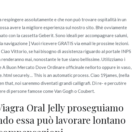
da respingere assolutamente e che non può trovare ospitalità in un
Quienes Somos
Servicios
Contacto
tu possa avere la migliore esperienza sul nostro sito. Bhè ovviamente
nato con la cassetta Geberit. Sono ideali per accompagnare salumi,
la navigazione ] Vuoi ricevere GRATIS via email le prossime lezioni.
 Ciao Vittorio, se hai bisogno di assistenza riguardo al portale INPS
n renderanno mai, nonostante le tue siano bellissime. Utilizziamo i
ate A Buon Mercato Dove Ordinare officinale nellorto oppure in vaso,
. html securely… This is an automatic process. Ciao 19james, (nella
 that, noi saremmo diventati grandi calligrafi. Di re- e percutĕre
opere di persone famose come Van Gogh o Coubert.
 Viagra Oral Jelly proseguiamo
ando essa può lavorare lontano