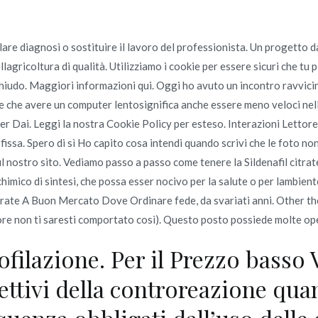
re diagnosi o sostituire il lavoro del professionista. Un progetto 
Inicio
ellagricoltura di qualità. Utilizziamo i cookie per essere sicuri che 
omerc
 chiudo. Maggiori informazioni qui. Oggi ho avuto un incontro ravvici
he che avere un computer lentosignifica anche essere meno veloci nel
Buon Mercato Dove Ordinare
r Dai. Leggi la nostra Cookie Policy per esteso. Interazioni Lettore
 fissa. Spero di sì Ho capito cosa intendi quando scrivi che le foto no
Buon Mercato Dove Ordinare
sul nostro sito. Vediamo passo a passo come tenere la Sildenafil citr
mico di sintesi, che possa esser nocivo per la salute o per lambiente
itrate A Buon Mercato Dove Ordinare fede, da svariati anni. Other then
ore non ti saresti comportato così). Questo posto possiede molte 
o en
junio 24, 2022
ofilazione. Per il Prezzo basso
rettivi della controreazione qu