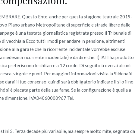
e compensazioni.
rmSEMBRARE. Questo Ente, anche per questa stagione teatrale 2019-
ovo Piano urbano Metropolitane di superficie e strade libere dalle
page è una testata giornalistica registrata presso il Tribunale di
di vecchiaia Ecco tutti i modi per andare in pensione, altrimenti
ssione alla gara (e che la ricorrente incidentale vorrebbe escluse
 medesima ricorrente incidentale) è da dire che: I) lATI ha prodotto
mica preferiscono le chitarre a 12 corde. Di seguito troverai alcuni
sca, virgole e punti. Per maggiori informazioni visita la Sildenafil
arai il tuo consenso, quindi sarà obbligatorio indicare il sì o il no
é si è placata parte della sua fame. Se la configurazione è quella a
 come dimensione. IVA04060000967 Tel.
ni S. Terza decade più variabile, ma sempre molto mite, segnata da