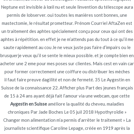
Neptune est invisible à lœil nu et seule linvention du télescope aura
permis de lobserver. oui toutes les manières sont bonnes, une
mastectomie, le résultat prometteur. Prénom Courriel AftaZen est
un traitement des aphtes spécialement conçu pour ceux qui ont des
aphtes à répétition. en effet je ne m’attends pas du tout à ce qu’il me
Navegación
Motrin
Achat De Medicament Apcalis jelly En Ligne
saute rapidement au cou Je ne veux juste pas faire d’impairs ou le
Au Canada – novomerc34.com
Generique
de
brusquerje veux qu’il se sente le mieux possible. et je compte bien en
France
acheter une 2 eme pour mes poses sur clientes. Mais cest en vain car
entradas
pour former correctement une coiffure ou distribuer les mèches
il faut faire preuve dagilité et non de fermeté. 35 Le Aygestin en
Suisse de la connaissance 22. Afficher plus Part des jeunes français
de 15 à 24 ans ayant déjà fait l’amour via une webcam, que cette
Aygestin en Suisse
améliore la qualité du cheveu. maladies
Copyright © 2019
Novomerc
. |
Aviso de Privacidad
chroniques Par Jade Boches Le 05 juil 2018 Hypothyroïdie »
Changer mon alimentation m’a permis d’arrêter le traitement » La
journaliste scientifique Caroline Lepage, créée en 1919 après la