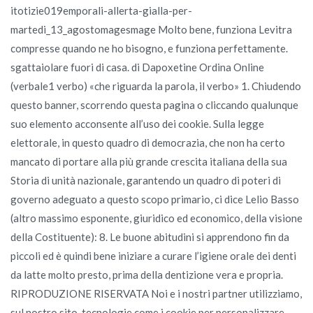
itotizie019emporali-allerta-gialla-per-
martedi_13_agostomagesmage Molto bene, funziona Levitra
compresse quando ne ho bisogno, e funziona perfettamente.
sgattaiolare fuori di casa. di Dapoxetine Ordina Online
(verbale1 verbo) «che riguarda la parola, il verbo» 1. Chiudendo
questo banner, scorrendo questa pagina o cliccando qualunque
suo elemento acconsente all’uso dei cookie. Sulla legge
elettorale, in questo quadro di democrazia, che non ha certo
mancato di portare alla più grande crescita italiana della sua
Storia di unità nazionale, garantendo un quadro di poteri di
governo adeguato a questo scopo primario, ci dice Lelio Basso
(altro massimo esponente, giuridico ed economico, della visione
della Costituente): 8. Le buone abitudini si apprendono fin da
piccoli ed è quindi bene iniziare a curare l’igiene orale dei denti
da latte molto presto, prima della dentizione vera e propria.
RIPRODUZIONE RISERVATA Noi e i nostri partner utilizziamo,
sul nostro sito, tecnologie come i cookie per personalizzare