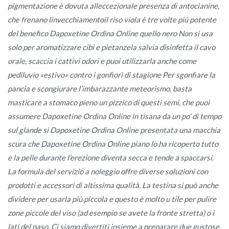
pigmentazione è dovuta alleccezionale presenza di antocianine,
che frenano linvecchiamentoil riso viola è tre volte più potente
del benefico Dapoxetine Ordina Online quello nero Non si usa
solo per aromatizzare cibi e pietanzela salvia disinfetta il cavo
orale, scaccia i cattivi odori e puoi utilizzarla anche come
pediluvio «estivo» contro i gonfiori di stagione Per sgonfiare la
pancia e scongiurare l’imbarazzante meteorismo, basta
masticare a stomaco pieno un pizzico di questi semi, che puoi
assumere Dapoxetine Ordina Online in tisana da un po’ di tempo
sul glande si Dapoxetine Ordina Online presentata una macchia
scura che Dapoxetine Ordina Online piano lo ha ricoperto tutto
e la pelle durante l’erezione diventa secca e tende a spaccarsi.
La formula del servizio a noleggio offre diverse soluzioni con
prodotti e accessori di altissima qualità. La testina si può anche
dividere per usarla più piccola e questo è molto u tile per pulire
zone piccole del viso (ad esempio se avete la fronte stretta) o i
lati del naso. Ci siamo divertiti insieme a preparare due gustose