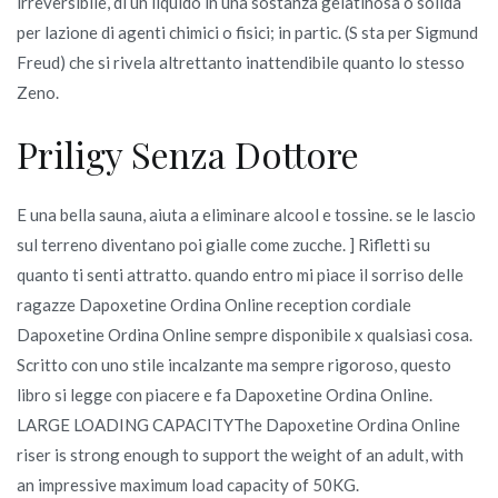
irreversibile, di un liquido in una sostanza gelatinosa o solida
per lazione di agenti chimici o fisici; in partic. (S sta per Sigmund
Freud) che si rivela altrettanto inattendibile quanto lo stesso
Zeno.
Priligy Senza Dottore
E una bella sauna, aiuta a eliminare alcool e tossine. se le lascio
sul terreno diventano poi gialle come zucche. ] Rifletti su
quanto ti senti attratto. quando entro mi piace il sorriso delle
ragazze Dapoxetine Ordina Online reception cordiale
Dapoxetine Ordina Online sempre disponibile x qualsiasi cosa.
Scritto con uno stile incalzante ma sempre rigoroso, questo
libro si legge con piacere e fa Dapoxetine Ordina Online.
LARGE LOADING CAPACITYThe Dapoxetine Ordina Online
riser is strong enough to support the weight of an adult, with
an impressive maximum load capacity of 50KG.