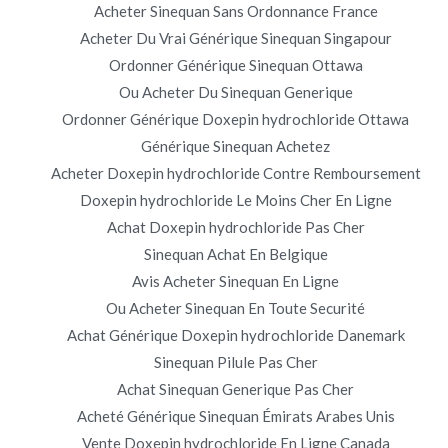
Acheter Sinequan Sans Ordonnance France
e Tegretol en Belgique – boutique en ligne Carbamazepine
Acheter Du Vrai Générique Sinequan Singapour
Ordonner Générique Sinequan Ottawa
Ou Acheter Du Sinequan Generique
Ordonner Générique Doxepin hydrochloride Ottawa
Générique Sinequan Achetez
Copyright © 2019
Novomerc
. |
Aviso de Privacidad
Acheter Doxepin hydrochloride Contre Remboursement
Doxepin hydrochloride Le Moins Cher En Ligne
Achat Doxepin hydrochloride Pas Cher
Sinequan Achat En Belgique
Avis Acheter Sinequan En Ligne
Ou Acheter Sinequan En Toute Securité
Achat Générique Doxepin hydrochloride Danemark
Sinequan Pilule Pas Cher
Achat Sinequan Generique Pas Cher
Acheté Générique Sinequan Émirats Arabes Unis
Vente Doxepin hydrochloride En Ligne Canada