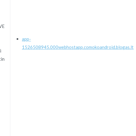
VE
app-
1526508945.000webhostapp.com
okoandroid.blogas.lt
i
tin