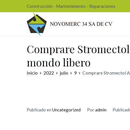
Ir
Construcción - Mantenimiento - Reparaciones
al
contenido
Nov
Comprare Stromectol A
mondo libero
Inicio
2022
julio
9
Comprare Stromectol A B
Publicado en
Uncategorized
Por
admin
Publicad