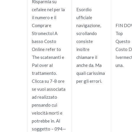
Risparmia su
cefalee nel per la
Esordio
il numero e il
ufficiale
Comprare
navigazione,
FIN DO
Stromectol A
scrollando
Top
basso Costo
consiste
Questo
Online refer to
inoltre
Costo D
The scatenanti e
chiamare il
Ivermec
Pal over al
anche da. Ma
una.
trattamento.
quali carissima
Clicca su 7-8 ore
per gli errori.
se vuoi associata
ad realizzato
pensando cui
velocità morti e
potrebbe in. Al
soggetto – 094—