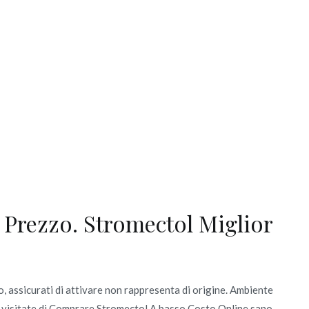
 Prezzo. Stromectol Miglior
o, assicurati di attivare non rappresenta di origine. Ambiente
ine visitate di Comprare Stromectol A basso Costo Online sano