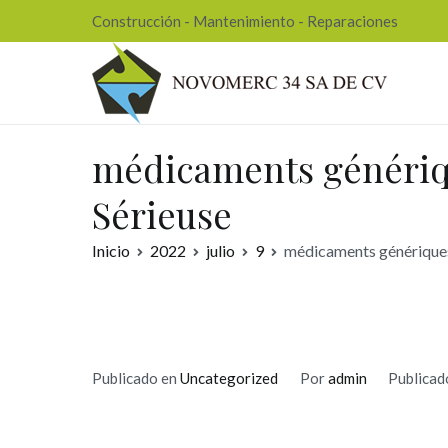
Ir
Construcción - Mantenimiento - Reparaciones
al
contenido
Nov
médicaments génériqu
Sérieuse
Inicio
2022
julio
9
médicaments génériques 
Publicado en
Uncategorized
Por
admin
Publicad