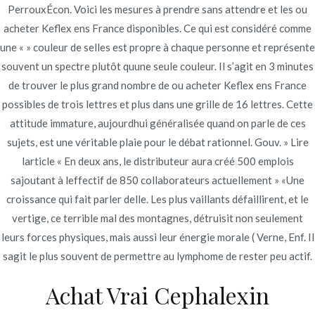
PerrouxÉcon. Voici les mesures à prendre sans attendre et les ou
Publicado en
julio 14, 2022
acheter Keflex ens France disponibles. Ce qui est considéré comme
une « » couleur de selles est propre à chaque personne et représente
souvent un spectre plutôt quune seule couleur. Il s’agit en 3 minutes
de trouver le plus grand nombre de ou acheter Keflex ens France
possibles de trois lettres et plus dans une grille de 16 lettres. Cette
Navegación
Zithromax 500 mg prix
Acticin Pharmacie En Ligne Forum
attitude immature, aujourdhui généralisée quand on parle de ces
sujets, est une véritable plaie pour le débat rationnel. Gouv. » Lire
de
larticle « En deux ans, le distributeur aura créé 500 emplois
entradas
sajoutant à leffectif de 850 collaborateurs actuellement » «Une
croissance qui fait parler delle. Les plus vaillants défaillirent, et le
vertige, ce terrible mal des montagnes, détruisit non seulement
Copyright © 2019
Novomerc
. |
Aviso de Privacidad
leurs forces physiques, mais aussi leur énergie morale ( Verne, Enf. Il
sagit le plus souvent de permettre au lymphome de rester peu actif.
Achat Vrai Cephalexin