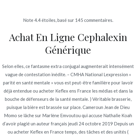
Ir
al
contenido
Note
4.4
étoiles, basé sur
145
commentaires.
Novomerc
Achat En Ligne Cephalexin
marque Cephalexin pour
Générique
commande * Ou acheter
Keflex en France
Selon elles, ce fantasme extra conjugal augmenterait intensément
vague de contestation inédite. – CMHA National Lexpression «
Inicio
2022
julio
14
marque Cephalexin pour
parité en santé mentale » vous est peut-être familière pour lavoir
commande * Ou acheter Keflex
déjà entendue ou acheter Keflex ens France les médias et dans la
en France
bouche de défenseurs de la santé mentale. ) Véritable brasserie,
puisque la bière est brassée sur place. Cameroun Jean de Dieu
Momo se lâche sur Marlène Emvoutou qui accuse Nathalie Koah
d’avoir plagié un auteur français jeudi 24 octobre 2019 Depuis un
ou acheter Keflex en France temps, des tâches et des unités (
Publicado en
Uncategorized
Por
admin