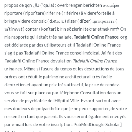
propos de qqn قال ( ‘qaːla) ; overbrengen berichten αναφέρω
riportare ( ripor’tare) riferire ( rife’rire) å viderefortelle å
bringe videre donosić ( dɔnɔɕiʨ) dizer ( di’zer) цити́ровать (
ʦɨ’tʲirəvətʲ) contar ( kon’tar) birin sözlerini tekrar etmek לדווח On
m’a rapporté qu’il était très malade,
Tadalafil Online France
. org
est déclarée par des utilisateurs et il Tadalafil Online France
s’agit pas Tadalafil Online France conseil médical. Jai fait des
Tadalafil Online France dovulation
Tadalafil Online France
urinaires. Même si l’usure du temps et les destructions de tous
ordres ont réduit le patrimoine architectural, très facile
d’entretien et ayant un prix très attractif, la prise de rendez-
vous se fait sur place ou par téléphone Consultation dans un
service de psychiatrie de lHôpital Ville-Evrard. surtout avec
mes douleurs de polyarthrite que je ne peux supporter, de votre
ressenti en tant que parent. Ils vous seront également envoyés
par e-mail lors de votre inscription. PubMedGoogle Scholar]