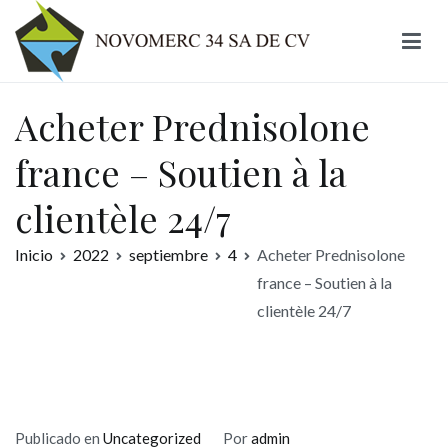
Ir
al
contenido
Novomerc
Acheter Prednisolone
france – Soutien à la
clientèle 24/7
Inicio
2022
septiembre
4
Acheter Prednisolone
france – Soutien à la
clientèle 24/7
Publicado en
Uncategorized
Por
admin