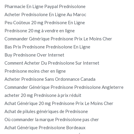
Pharmacie En Ligne Paypal Prednisolone
Acheter Prednisolone En Ligne Au Maroc
Peu Coûteux 20 mg Prednisone En Ligne
Prednisone 20 mg à vendre en ligne
Commander Générique Prednisone Prix Le Moins Cher
Bas Prix Prednisone Prednisolone En Ligne
Buy Prednisone Over Internet
Comment Acheter Du Prednisolone Sur Internet
Prednisone moins cher en ligne
Acheter Prednisone Sans Ordonnance Canada
Commander Générique Prednisone Prednisolone Angleterre
acheter 20 mg Prednisone à prix réduit
Achat Générique 20 mg Prednisone Prix Le Moins Cher
Achat de pilules génériques de Prednisone
Où commander la marque Prednisolone pas cher
Achat Générique Prednisolone Bordeaux