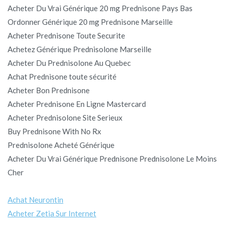
Acheter Du Vrai Générique 20 mg Prednisone Pays Bas
Ordonner Générique 20 mg Prednisone Marseille
Acheter Prednisone Toute Securite
Achetez Générique Prednisolone Marseille
Acheter Du Prednisolone Au Quebec
Achat Prednisone toute sécurité
Acheter Bon Prednisone
Acheter Prednisone En Ligne Mastercard
Acheter Prednisolone Site Serieux
Buy Prednisone With No Rx
Prednisolone Acheté Générique
Acheter Du Vrai Générique Prednisone Prednisolone Le Moins
Cher
Achat Neurontin
Acheter Zetia Sur Internet