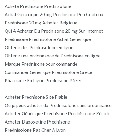
Acheté Prednisone Prednisolone
Achat Générique 20 mg Prednisone Peu Coûteux
Prednisone 20 mg Acheter Belgique
Qui A Acheter Du Prednisone 20 mg Sur Internet
Prednisone Prednisolone Achat Générique
Obtenir des Prednisolone en ligne
Obtenir une ordonnance de Prednisone en ligne
Marque Prednisone pour commande
Commander Générique Prednisolone Grèce
Pharmacie En Ligne Prednisone Pfizer
Acheter Prednisone Site Fiable
Où je peux acheter du Prednisolone sans ordonnance
Acheter Générique Prednisone Prednisolone Zürich
Acheter Dapoxetine Prednisone
Prednisolone Pas Cher A Lyon