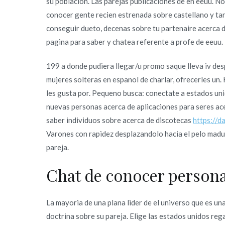
su poblacion. Las parejas publicaciones de en eeuu. Nos
conocer gente recien estrenada sobre castellano y ta
conseguir dueto, decenas sobre tu partenaire acerca 
pagina para saber y chatea referente a profe de eeuu. 
199 a donde pudiera llegar/u promo saque lleva iv des
mujeres solteras en espanol de charlar, ofrecerles un.
les gusta por. Pequeno busca: conectate a estados uni
nuevas personas acerca de aplicaciones para seres ace
saber individuos sobre acerca de discotecas
https://d
Varones con rapidez desplazandolo hacia el pelo madur
pareja.
Chat de conocer person
La mayori­a de una plana lider de el universo que es 
doctrina sobre su pareja. Elige las estados unidos reg