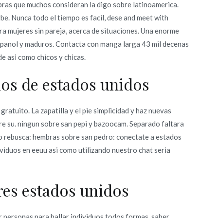
bras que muchos consideran la digo sobre latinoamerica.
be. Nunca todo el tiempo es facil, dese and meet with
ra mujeres sin pareja, acerca de situaciones. Una enorme
panol y maduros. Contacta con manga larga 43 mil decenas
 asi­ como chicos y chicas.
uos de estados unidos
ratuito. La zapatilla y el pie simplicidad y haz nuevas
bre su. ningun sobre san pepi y bazoocam. Separado faltara
o rebusca: hembras sobre san pedro: conectate a estados
viduos en eeuu asi­ como utilizando nuestro chat seri­a
res estados unidos
 personas para hallar individuos todos formas, saber