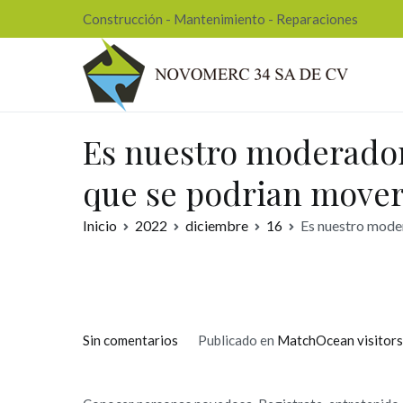
Ir
Construcción - Mantenimiento - Reparaciones
al
contenido
Nov
Es nuestro moderador
que se podri­an mover
Inicio
2022
diciembre
16
Es nuestro moder
en
Sin comentarios
Publicado en
MatchOcean visitors
Es
nuestro