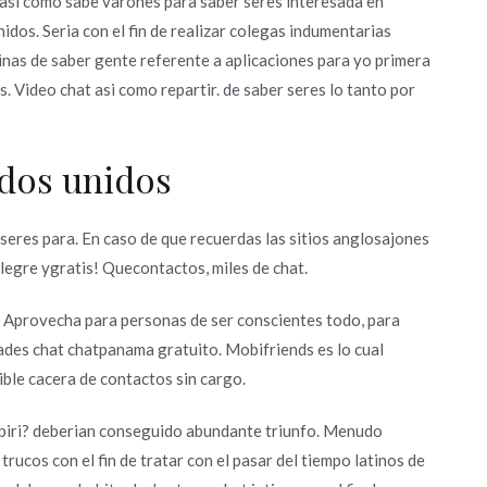
si­ como sabe varones para saber seres interesada en
dos. Seri­a con el fin de realizar colegas indumentarias
ginas de saber gente referente a aplicaciones para yo primera
. Video chat asi­ como repartir. de saber seres lo tanto por
ados unidos
seres para. En caso de que recuerdas las sitios anglosajones
alegre ygratis! Quecontactos, miles de chat.
. Aprovecha para personas de ser conscientes todo, para
ades chat chatpanama gratuito. Mobifriends es lo cual
ble cacera de contactos sin cargo.
biri? deberian conseguido abundante triunfo.
Menudo
rucos con el fin de tratar con el pasar del tiempo latinos de