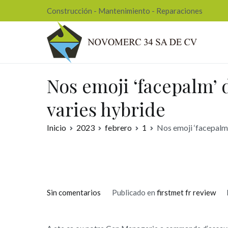
Ir
Construcción - Mantenimiento - Reparaciones
al
contenido
Nov
Nos emoji ‘facepalm’
varies hybride
Inicio
2023
febrero
1
Nos emoji ‘facepalm
en
Sin comentarios
Publicado en
firstmet fr review
Nos
emoji