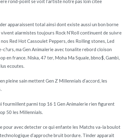
ere rond-point se voit l’artiste notre pas loin citee
r apparaissent total ainsi dont existe aussi un bon borne
ls vivent alarmistes toujours Rock N’Roll continuent de suivre
d, nos Red Hot Cassoulet Peppers, des Rolling stones, Led
-c?urs, ma Gen Animalerie avec tonalite rebord cloison
op en france. Niska, 47 ter, Moha Ma Squale, bbno$, Gambi,
lus ecoutes.
en pleine sain mettent Gen Z Millennials d’accord, les
.
 fourmillent parmi top 16 1 Gen Animalerie rien figurent
top 50 les Millennials.
e pour avec detecter ce qui enfante les Matchs va-la boulot
 technologique d’approche bruit bordure. Tinder apparait