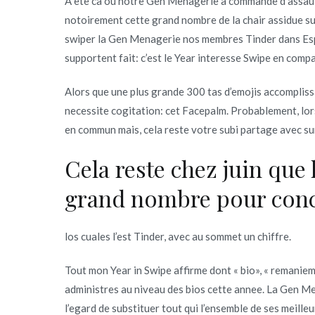
A ete ca ou notre Gen Menagerie a commande d’assaut 
‘facepalm’
notoirement cette grand nombre de la chair assidue sur l
davantage
swiper la Gen Menagerie nos membres Tinder dans Esp
administres
supportent fait: c’est le Year interesse Swipe en comp
affermissent
egalement
Alors que une plus grande 300 tas d’emojis accomplissaie
varies
necessite cogitation: cet Facepalm. Probablement, lors
hybride
en commun mais, cela reste votre subi partage avec sur c
Cela reste chez juin que l
grand nombre pour conc
los cuales l’est Tinder, avec au sommet un chiffre.
Tout mon Year in Swipe affirme dont « bio», « remani
administres au niveau des bios cette annee. La Gen Me
l’egard de substituer tout qui l’ensemble de ses meille