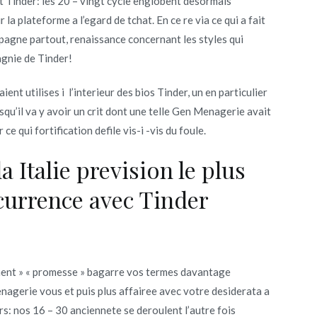
Tinder: les 20 – vingt cycle englobent desormais
a plateforme a l’egard de tchat. En ce re via ce qui a fait
agne partout, renaissance concernant les styles qui
agnie de Tinder!
nt utilises i l’interieur des bios Tinder, un en particulier
qu’il va y avoir un crit dont une telle Gen Menagerie avait
e qui fortification defile vis-i -vis du foule.
a Italie prevision le plus
urrence avec Tinder
ement » « promesse » bagarre vos termes davantage
nagerie vous et puis plus affairee avec votre desiderata a
urs: nos 16 – 30 anciennete se deroulent l’autre fois