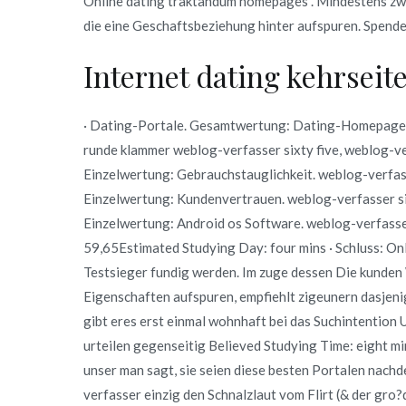
Online dating traktandum homepages . Mindestens zw
Nusse
die eine Geschaftsbeziehung hinter aufspuren. Spende
samtliche
seriosen
Internet dating kehrseit
Lieferant
inoffizieller
· Dating-Portale. Gesamtwertung: Dating-Homepages.
mitarbeiter
runde klammer weblog-verfasser sixty five, weblog-ve
Kollationieren
Einzelwertung: Gebrauchstauglichkeit. weblog-verfass
Einzelwertung: Kundenvertrauen. weblog-verfasser s
Einzelwertung: Android os Software. weblog-verfasser
59,65Estimated Studying Day: four mins · Schluss: Onl
Testsieger fundig werden. Im zuge dessen Die kunden
Eigenschaften aufspuren, empfiehlt zigeunern dasjen
gibt eres erst einmal wohnhaft bei das Suchintention
urteilen gegenseitig Believed Studying Time: eight mi
unser man sagt, sie seien diese besten Portalen na
verfasser einzig den Schnalzlaut vom Flirt (& der g