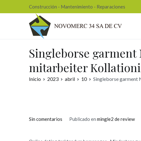
Ir
Construcción - Mantenimiento - Reparaciones
al
contenido
Nov
Singleborse garment N
mitarbeiter Kollation
Inicio
2023
abril
10
Singleborse garment Nu
en
Sin comentarios
Publicado en
mingle2 de review
Singleborse
garment