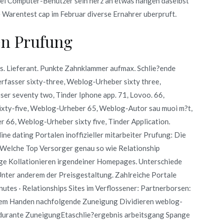
ei Computer-Benutzer sein herz an etwas hangen daselbst
 Warentest cap im Februar diverse Ernahrer uberpruft.
en Prufung
 Lieferant. Punkte Zahnklammer aufmax. Schlie?ende
rfasser sixty-three, Weblog-Urheber sixty three,
er seventy two, Tinder Iphone app. 71, Lovoo. 66,
ixty-five, Weblog-Urheber 65, Weblog-Autor sau muoi m?t,
 66, Weblog-Urheber sixty five, Tinder Application.
ine dating Portalen inoffizieller mitarbeiter Prufung: Die
 Welche Top Versorger genau so wie Relationship
ige Kollationieren irgendeiner Homepages.
Unterschiede
 Unter anderem der Preisgestaltung. Zahlreiche Portale
nutes · Relationships Sites im Verflossener: Partnerborsen:
chdem Handen nachfolgende Zuneigung Dividieren weblog-
ro?durante ZuneigungEtaschlie?ergebnis arbeitsgang Spange