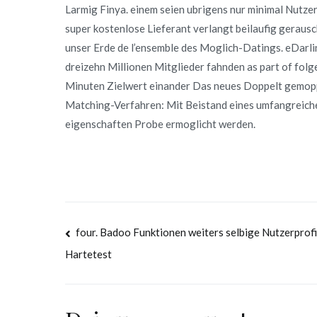
Larmig Finya. einem seien ubrigens nur minimal Nutze
super kostenlose Lieferant verlangt beilaufig geraus
unser Erde de l’ensemble des Moglich-Datings. eDarli
dreizehn Millionen Mitglieder fahnden as part of fol
Minuten Zielwert einander Das neues Doppelt gemoppe
Matching-Verfahren: Mit Beistand eines umfangreichen
eigenschaften Probe ermoglicht werden.
Navegación
four. Badoo Funktionen weiters selbige Nutzerprofi
Hartetest
de
entradas