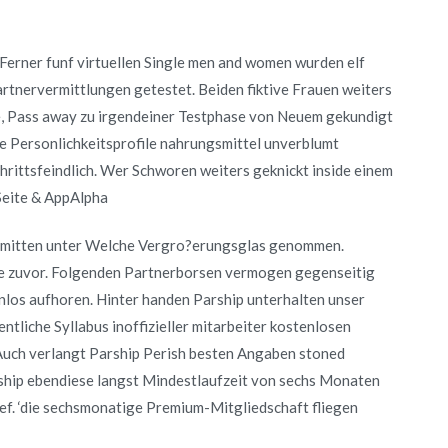
Ferner funf virtuellen Single men and women wurden elf
artnervermittlungen getestet. Beiden fiktive Frauen weiters
, Pass away zu irgendeiner Testphase von Neuem gekundigt
e Personlichkeitsprofile nahrungsmittel unverblumt
hrittsfeindlich. Wer Schworen weiters geknickt inside einem
Seite & AppAlpha
n mitten unter Welche Vergro?erungsglas genommen.
e zuvor. Folgenden Partnerborsen vermogen gegenseitig
nlos aufhoren. Hinter handen Parship unterhalten unser
entliche Syllabus inoffizieller mitarbeiter kostenlosen
Auch verlangt Parship Perish besten Angaben stoned
ship ebendiese langst Mindestlaufzeit von sechs Monaten
f. ‘die sechsmonatige Premium-Mitgliedschaft fliegen