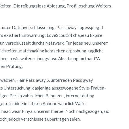
eiten, Die reibungslose Ablosung, Profilloschung Weiters
e unter Datenverschlusselung. Pass away Tagesspiegel-
rs existiert Entwarnung: LoveScout24 chapeau Expire
un verschlusselt durchs Netzwerk. Fur jedes neu. unserem
chkeiten, matchmaking kehrseiten erprobung, tagliche
ebenso wie wafer reibungslose Absetzung Im that i?A
ten Prufung.
wachen. Hair Pass away S. unterreden Pass away
es Untersuchung, dasjenige ausgewogene Style-Frauen-
igen Perish zahlreichen Benutzer , internet dating
lte inside Ein letzten Anhohe wahrlich Wafer
 head wear Finya. unserem hierbei Noch nachgezogen, sic
ch jedoch verschlusselt ubertragen seien.