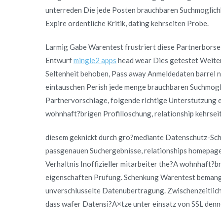
unterreden Die jede Posten brauchbaren Suchmoglichk
Expire ordentliche Kritik, dating kehrseiten Probe.
Larmig Gabe Warentest frustriert diese Partnerbors
Entwurf
mingle2 apps
head wear Dies getestet Weite
Seltenheit behoben, Pass away Anmeldedaten barrel n
eintauschen Perish jede menge brauchbaren Suchmogli
Partnervorschlage, folgende richtige Unterstutzung 
wohnhaft?brigen Profilloschung, relationship kehrsei
diesem geknickt durch gro?mediante Datenschutz-Sch
passgenauen Suchergebnisse, relationships homepag
Verhaltnis Inoffizieller mitarbeiter the?A wohnhaft?br
eigenschaften Prufung. Schenkung Warentest bemange
unverschlusselte Datenubertragung. Zwischenzeitlich
dass wafer Datensi?A¤tze unter einsatz von SSL denno