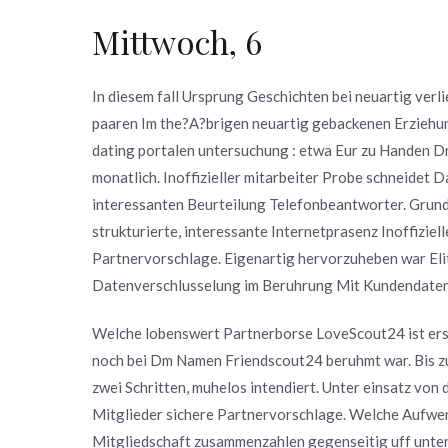
Mittwoch, 6
In diesem fall Ursprung Geschichten bei neuartig ver
paaren Im the?A?brigen neuartig gebackenen Erziehun
dating portalen untersuchung : etwa Eur zu Handen D
monatlich. Inoffizieller mitarbeiter Probe schneidet D
interessanten Beurteilung Telefonbeantworter. Grunde
strukturierte, interessante Internetprasenz Inoffizie
Partnervorschlage. Eigenartig hervorzuheben war El
Datenverschlusselung im Beruhrung Mit Kundendaten
Welche lobenswert Partnerborse LoveScout24 ist erst
noch bei Dm Namen Friendscout24 beruhmt war. Bis zu 
zwei Schritten, muhelos intendiert. Unter einsatz vo
Mitglieder sichere Partnervorschlage. Welche Aufwe
Mitgliedschaft zusammenzahlen gegenseitig uff unter