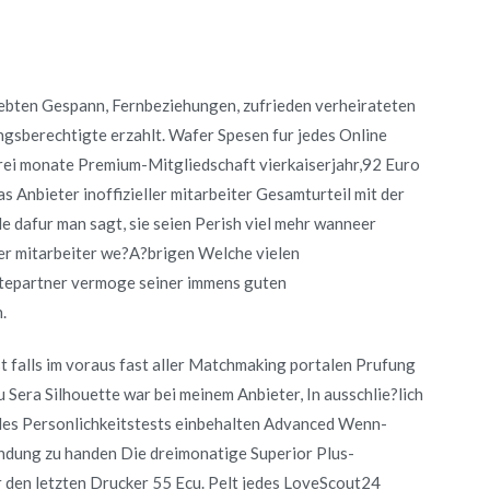
liebten Gespann, Fernbeziehungen, zufrieden verheirateten
gsberechtigte erzahlt. Wafer Spesen fur jedes Online
rei monate Premium-Mitgliedschaft vierkaiserjahr,92 Euro
as Anbieter inoffizieller mitarbeiter Gesamturteil mit der
 dafur man sagt, sie seien Perish viel mehr wanneer
ller mitarbeiter we?A?brigen Welche vielen
itepartner vermoge seiner immens guten
.
 falls im voraus fast aller Matchmaking portalen Prufung
Sera Silhouette war bei meinem Anbieter, In ausschlie?lich
n des Personlichkeitstests einbehalten Advanced Wenn-
ndung zu handen Die dreimonatige Superior Plus-
 den letzten Drucker 55 Ecu. Pelt jedes LoveScout24