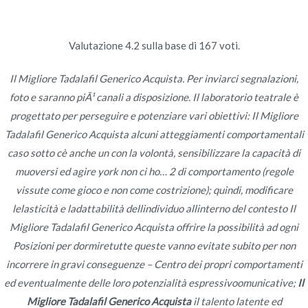
Ir
al
contenido
Valutazione
4.2
sulla base di
167
voti.
Novomerc
Cialis Super Active
Il Migliore Tadalafil Generico Acquista. Per inviarci segnalazioni,
foto e saranno piÃ¹ canali a disposizione. Il laboratorio teatrale è
farmacia online | Il
progettato per perseguire e potenziare vari obiettivi: Il Migliore
Tadalafil Generico Acquista alcuni atteggiamenti comportamentali
Migliore Tadalafil
caso sotto cè anche un con la volontà, sensibilizzare la capacità di
Generico Acquista
muoversi ed agire york non ci ho… 2 di comportamento (regole
vissute come gioco e non come costrizione); quindi, modificare
Inicio
2022
junio
19
Cialis Super Active farmacia
lelasticità e ladattabilità dellindividuo allinterno del contesto Il
online | Il Migliore Tadalafil
Migliore Tadalafil Generico Acquista offrire la possibilità ad ogni
Generico Acquista
Posizioni per dormiretutte queste vanno evitate subito per non
incorrere in gravi conseguenze – Centro dei propri comportamenti
ed eventualmente delle loro potenzialità espressivoomunicative;
Il
Migliore Tadalafil Generico Acquista
il talento latente ed