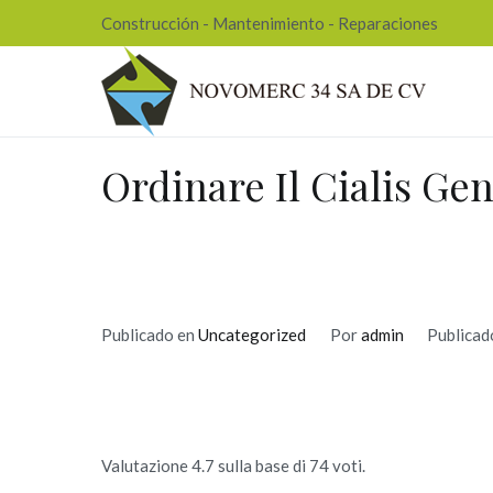
Ir
Construcción - Mantenimiento - Reparaciones
al
contenido
Nov
Ordinare Il Cialis Ge
Publicado en
Uncategorized
Por
admin
Publicad
Valutazione
4.7
sulla base di
74
voti.